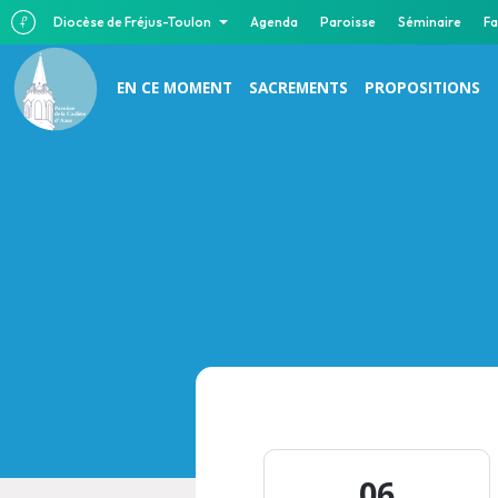
Diocèse de Fréjus-Toulon
Agenda
Paroisse
Séminaire
Fa
EN CE MOMENT
SACREMENTS
PROPOSITIONS
Paroisse
de la Cadière
d’Azur
06