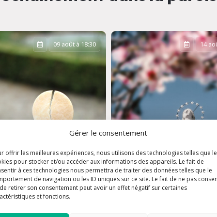
09 août à 18:30
14 aoû
Gérer le consentement
r offrir les meilleures expériences, nous utilisons des technologies telles que l
kies pour stocker et/ou accéder aux informations des appareils. Le fait de
sentir à ces technologies nous permettra de traiter des données telles que le
Assomption de la
portement de navigation ou les ID uniques sur ce site. Le fait de ne pas consen
de retirer son consentement peut avoir un effet négatif sur certaines
e dominicale
Vierge Marie
actéristiques et fonctions.