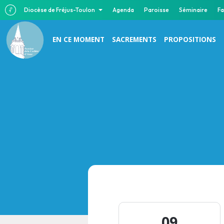
Diocèse de Fréjus-Toulon
Agenda
Paroisse
Séminaire
Fa
EN CE MOMENT
SACREMENTS
PROPOSITIONS
Paroisse
de la Cadière
d’Azur
09