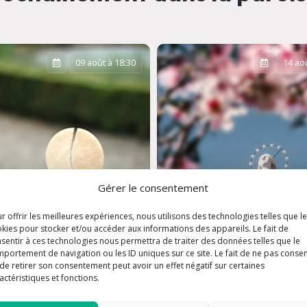
09 août à 18:30
14 aoû
Gérer le consentement
r offrir les meilleures expériences, nous utilisons des technologies telles que l
kies pour stocker et/ou accéder aux informations des appareils. Le fait de
sentir à ces technologies nous permettra de traiter des données telles que le
Assomption de la
portement de navigation ou les ID uniques sur ce site. Le fait de ne pas consen
de retirer son consentement peut avoir un effet négatif sur certaines
e dominicale
Vierge Marie
actéristiques et fonctions.